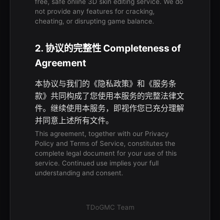
free, safe online 3D skin editing service. We do
not provide any features for cracking,
cheating, or disrupting game balance.
2. 协议的完整性
Completeness of
Agreement
本协议与我们的《隐私政策》和《服务条
款》共同构成了您使用本服务的完整法律文
件。继续使用本服务，即视作您已充分理解
并同意上述所有文件。
This agreement, together with our Privacy
Policy and Terms of Service, constitutes the
complete legal document for your use of this
service. Continued use implies your full
understanding and consent.
TDoGMC Team